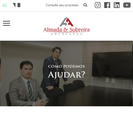
Consulte seu processo
c
o
m
o
p
o
d
e
m
o
s
A
j
u
d
a
r
?