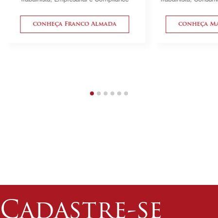
conheça Franco Almada
conheça Ma
Cadastre-se